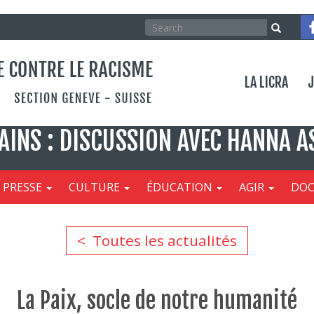
Search
Search
Rechercher
Co
Menu
LA LICRA
J
Je
AINS : DISCUSSION AVEC HANNA A
PRESSE
CULTURE
ÉDUCATION
AGIR
DO
Toutes les actualités
La Paix, socle de notre humanité