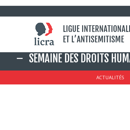
Aller
SEMAINE DES DROITS HUM
au
contenu
principal
ACTUALITÉS
Menu
rouge