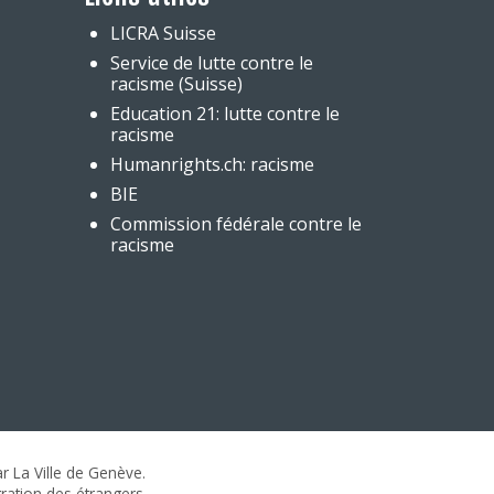
LICRA Suisse
Service de lutte contre le
racisme (Suisse)
Education 21: lutte contre le
racisme
Humanrights.ch: racisme
BIE
Commission fédérale contre le
racisme
r La Ville de Genève.
gration des étrangers