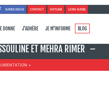
SUIVEZ-NOUS
CONTACT
HOTLINE
LICRA SUISSE
ntact
E DONNE
J'ADHÈRE
JE M'INFORME
BLOG
SSOULINE ET MEHRA RIMER
CUMENTATION