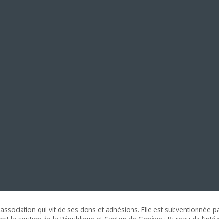
association qui vit de ses dons et adhésions. Elle est subventionnée pa
eçoit la soutien de la République et Canton de Genève : Bureau de l’inté