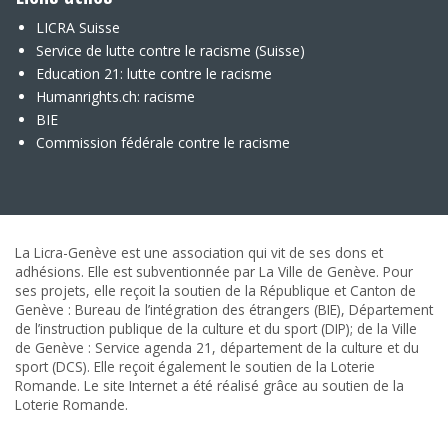
LICRA Suisse
Service de lutte contre le racisme (Suisse)
Education 21: lutte contre le racisme
Humanrights.ch: racisme
BIE
Commission fédérale contre le racisme
La Licra-Genève est une association qui vit de ses dons et
adhésions. Elle est subventionnée par La Ville de Genève. Pour
ses projets, elle reçoit la soutien de la République et Canton de
Genève : Bureau de l’intégration des étrangers (BIE), Département
de l’instruction publique de la culture et du sport (DIP); de la Ville
de Genève : Service agenda 21, département de la culture et du
sport (DCS). Elle reçoit également le soutien de la Loterie
Romande. Le site Internet a été réalisé grâce au soutien de la
Loterie Romande.