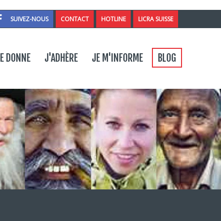
SUIVEZ-NOUS
CONTACT
HOTLINE
LICRA SUISSE
ntact
E DONNE
J'ADHÈRE
JE M'INFORME
BLOG