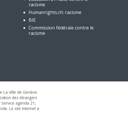
racisme
Humanrights.ch: racisme
BIE
Commission fédérale contre le
racisme
r La Ville de Genève.
gration des étrangers
 : Service agenda 21,
nde. Le site Internet a