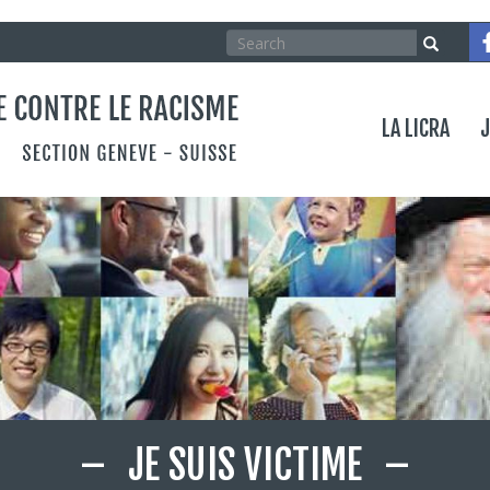
Search
Search
Rechercher
Co
Menu
LA LICRA
J
Je
JE SUIS VICTIME