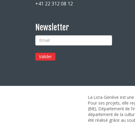
+41 22 312 08 12
Newsletter
La Licra-Genève est une 
Pour ses projets, elle r
(BIE), Département de l’i
département de la culture
été réalisé grâce au sou