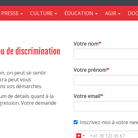
PRESSE
CULTURE
ÉDUCATION
AGIR
DO
Votre nom
ou de discrimination
Votre prénom
on, on peut se sentir
Licra peut vous
dans vos démarches.
m de détails quant à la
Votre email
 agression. Votre demande
Inscrivez-moi à votre new
Votre
Téléphone