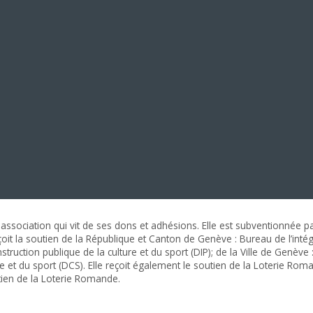
association qui vit de ses dons et adhésions. Elle est subventionnée pa
eçoit la soutien de la République et Canton de Genève : Bureau de l’inté
nstruction publique de la culture et du sport (DIP); de la Ville de Genève
 et du sport (DCS). Elle reçoit également le soutien de la Loterie Roma
tien de la Loterie Romande.