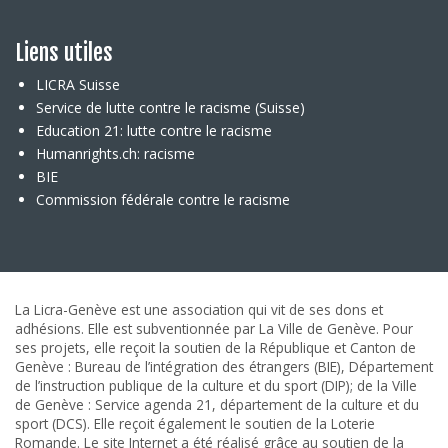
Liens utiles
LICRA Suisse
Service de lutte contre le racisme (Suisse)
Education 21: lutte contre le racisme
Humanrights.ch: racisme
BIE
Commission fédérale contre le racisme
La Licra-Genève est une association qui vit de ses dons et
adhésions. Elle est subventionnée par La Ville de Genève. Pour
ses projets, elle reçoit la soutien de la République et Canton de
Genève : Bureau de l’intégration des étrangers (BIE), Département
de l’instruction publique de la culture et du sport (DIP); de la Ville
de Genève : Service agenda 21, département de la culture et du
sport (DCS). Elle reçoit également le soutien de la Loterie
Romande. Le site Internet a été réalisé grâce au soutien de la