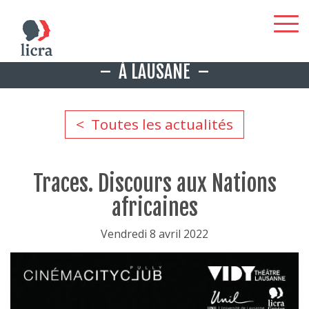
Aller
À LAUSANE
au
contenu
principal
Toutes les actualités
Traces. Discours aux Nations
africaines
Vendredi 8 avril 2022