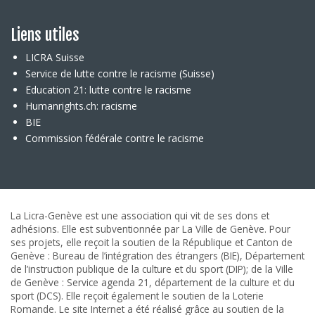
Liens utiles
LICRA Suisse
Service de lutte contre le racisme (Suisse)
Education 21: lutte contre le racisme
Humanrights.ch: racisme
BIE
Commission fédérale contre le racisme
La Licra-Genève est une association qui vit de ses dons et
adhésions. Elle est subventionnée par La Ville de Genève. Pour
ses projets, elle reçoit la soutien de la République et Canton de
Genève : Bureau de l’intégration des étrangers (BIE), Département
de l’instruction publique de la culture et du sport (DIP); de la Ville
de Genève : Service agenda 21, département de la culture et du
sport (DCS). Elle reçoit également le soutien de la Loterie
Romande. Le site Internet a été réalisé grâce au soutien de la